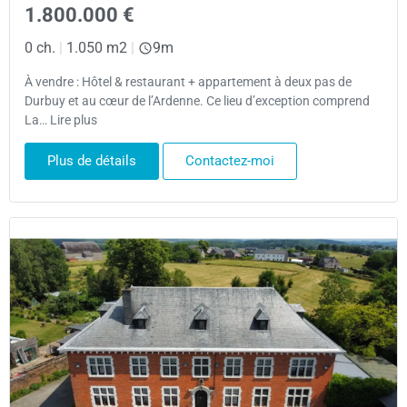
1.800.000 €
0 ch.
|
1.050 m2
|
9m
À vendre : Hôtel & restaurant + appartement à deux pas de
Durbuy et au cœur de l’Ardenne. Ce lieu d’exception comprend
La… Lire plus
Plus de détails
Contactez-moi