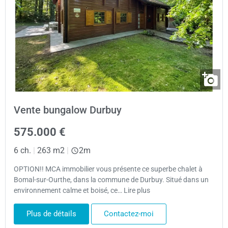
Vente bungalow Durbuy
575.000 €
6 ch.
|
263 m2
|
2m
OPTION!! MCA immobilier vous présente ce superbe chalet à
Bomal-sur-Ourthe, dans la commune de Durbuy. Situé dans un
environnement calme et boisé, ce… Lire plus
Plus de détails
Contactez-moi