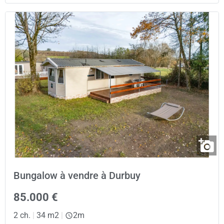
Bungalow à vendre à Durbuy
85.000 €
2 ch.
|
34 m2
|
2m