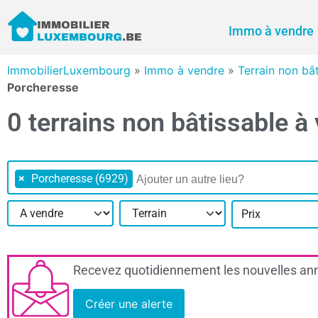
Immo à vendre
ImmobilierLuxembourg
»
Immo à vendre
»
Terrain non bâ
Porcheresse
0 terrains non bâtissable 
×
Porcheresse (6929)
Prix
Recevez quotidiennement les nouvelles ann
Créer une alerte