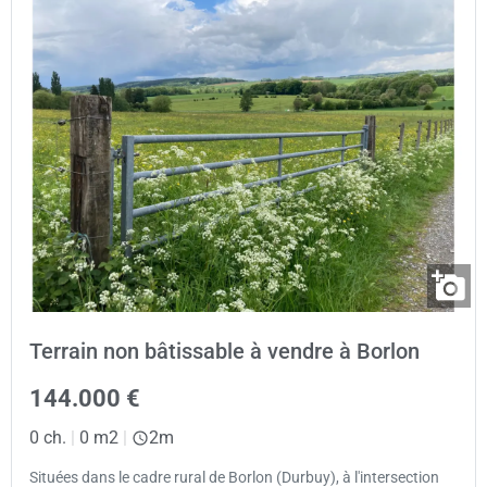
Terrain non bâtissable à vendre à Borlon
144.000 €
0 ch.
|
0 m2
|
2m
Situées dans le cadre rural de Borlon (Durbuy), à l'intersection