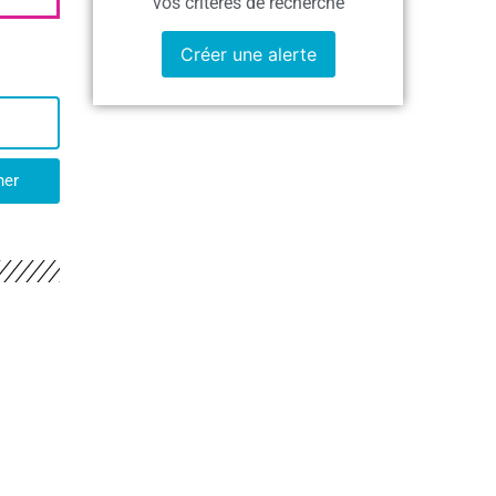
vos critères de recherche
Créer une alerte
her