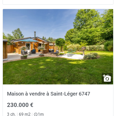
Maison à vendre à Saint-Léger 6747
230.000 €
3 ch.
|
69 m2
|
1m