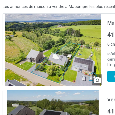
Les annonces de maison à vendre à Mabompré les plus récentes
Ma
41
6 ch
Idéa
camp
Lire 
Ve
41