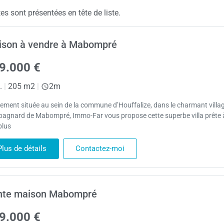
 sont présentées en tête de liste.
ison à vendre à Mabompré
9.000 €
.
|
205 m2
|
2m
lement située au sein de la commune d’Houffalize, dans le charmant villa
agnard de Mabompré, Immo-Far vous propose cette superbe villa prête
plus
Plus de détails
Contactez-moi
nte maison Mabompré
9.000 €