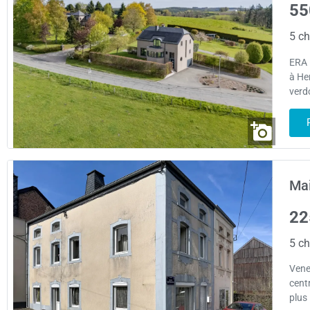
55
5 ch
ERA 
à He
verd
Mai
22
5 ch
Vene
cent
plus