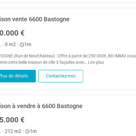
son vente 6600 Bastogne
0.000 €
.
|
0 m2
|
1m
OGNE (Rue de Neufchâteau) : Offre à partir de 250 000€, BD IMMO vous
nte cette belle maison de ville 3 façades avec… Lire plus
Plus de détails
Contactez-moi
son à vendre à 6600 Bastogne
5.000 €
.
|
212 m2
|
1m