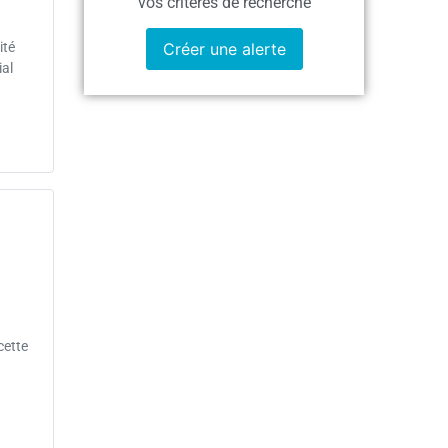
vos critères de recherche
Créer une alerte
ité
ial
cette