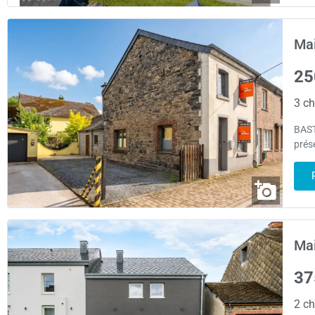
Mai
25
3 ch
BAST
prése
Mai
37
2 ch