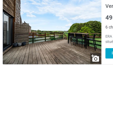
Ve
49
6 ch
ERA 
situ