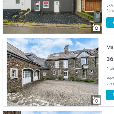
ERA 
Reco
Mai
36
4 ch
’age
une 