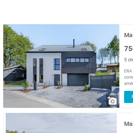
Mai
75
5 ch
ERA 
comm
amén
Mai