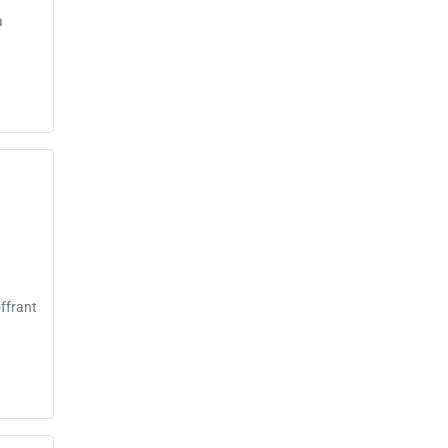
à
ffrant