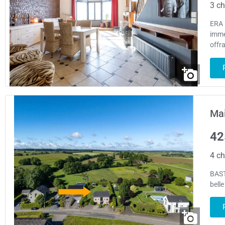
3 ch
ERA 
immé
offra
Mai
42
4 ch
BAST
belle