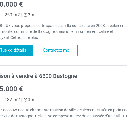
0.000 €
.
|
250 m2
|
2m
B-LUX vous propose cette spacieuse villa construite en 2008, idéalement 
mroulle, commune de Bastogne, dans un environnement calme et
oyant.Cette… Lire plus
Plus de détails
Contactez-moi
son à vendre à 6600 Bastogne
5.000 €
.
|
137 m2
|
3m
z découvrir cette charmante maison de ville idéalement située en plein co
re-ville de Bastogne. Celle-ci se compose au rez-de-chaussée d’un hall… Li