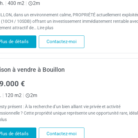
h.
|
400 m2
|
2m
LLON, dans un environnement calme, PROPRIÉTÉ actuellement exploité
 (10CH / 10SDB) offrant un investissement immédiatement rentable ave
ement attractif de… Lire plus
Plus de détails
Contactez-moi
son à vendre à Bouillon
9.000 €
.
|
120 m2
|
2m
ty présent : À la recherche d’un bien alliant vie privée et activité
essionnelle ? Cette propriété unique représente une opportunité rare, idéa
plus
Plus de détails
Contactez-moi