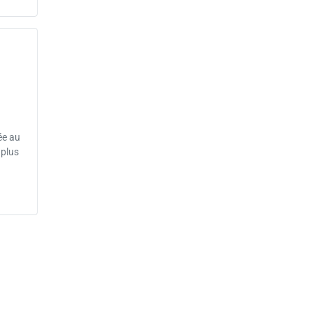
ée au
 plus