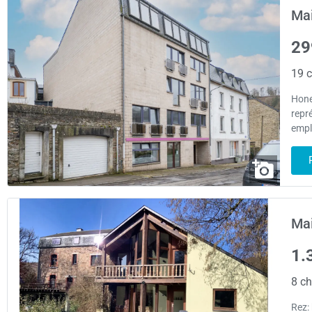
Mai
29
19 c
Hone
repr
empl
Mai
1.
8 ch
Rez: 