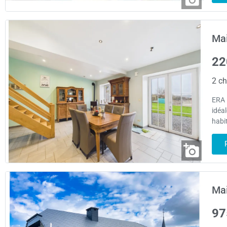
Mai
22
2 ch
ERA 
idéa
habit
Mai
97