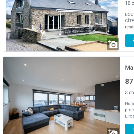
10 c
BOUI
GÎTE
rend
Mai
87
3 ch
Hones
prof
Lire 