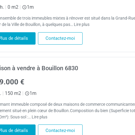
h.
|
0 m2
|
1m
ensemble de trois immeubles mixtes à rénover est situé dans la Grand-Rue
de la Ville de Bouillon, à quelques pas… Lire plus
Plus de détails
Contactez-moi
son à vendre à Bouillon 6830
9.000 €
.
|
150 m2
|
1m
mant immeuble composé de deux maisons de commerce communicantes
lement situé en plein cœur de Bouillon.Composition du bien (Superficie to
m²): Sous-sol :… Lire plus
Plus de détails
Contactez-moi