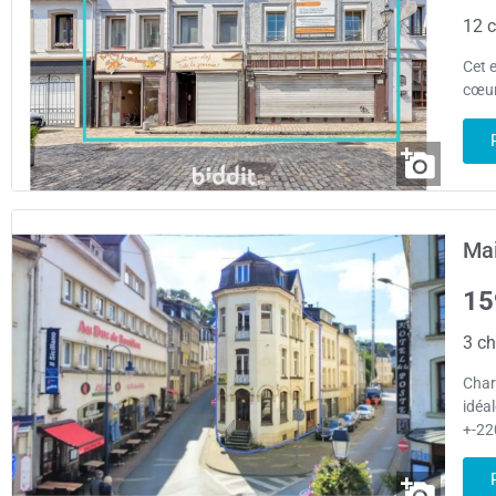
12 c
Cet 
cœur 
Mai
15
3 ch
Char
idéa
+-220