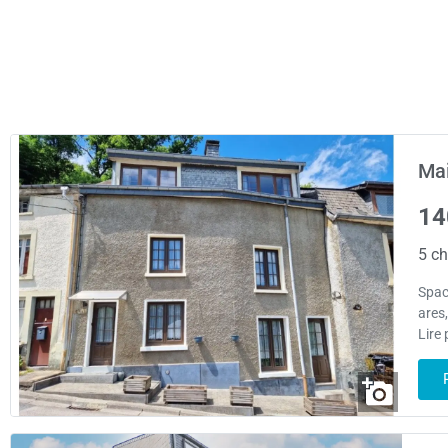
Mai
14
5 ch
Spac
ares
Lire 