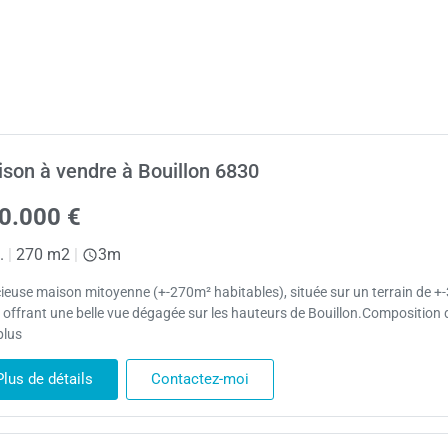
son à vendre à Bouillon 6830
0.000 €
.
|
270 m2
|
3m
ieuse maison mitoyenne (+-270m² habitables), située sur un terrain de +-
, offrant une belle vue dégagée sur les hauteurs de Bouillon.Composition
plus
Plus de détails
Contactez-moi