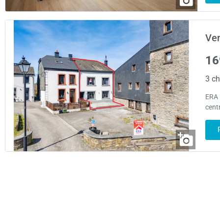
Ven
16
3 ch
ERA 
cent