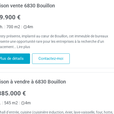
son vente 6830 Bouillon
9.900 €
h.
|
700 m2
|
4m
sty présente, implanté au cœur de Bouillon, cet immeuble de bureaux
ésente une opportunité rare pour les entreprises à la recherche d’un
acement… Lire plus
Plus de détails
Contactez-moi
son à vendre à 6830 Bouillon
385.000 €
.
|
545 m2
|
4m
hall d’entrée, cuisine (cuisinière induction, évier, lave-vaisselle, four, hotte, 