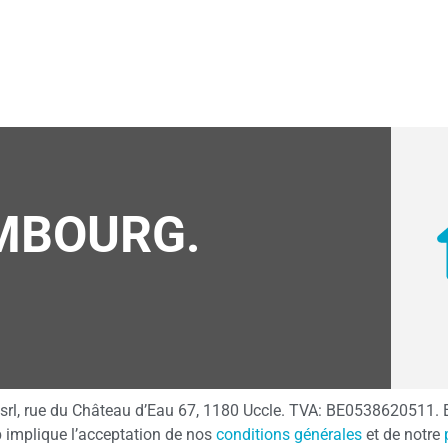
MBOURG.
r srl, rue du Château d’Eau 67, 1180 Uccle. TVA: BE0538620511. 
eb implique l’acceptation de nos
conditions générales
et de notre