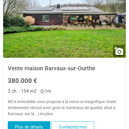
Vente maison Barvaux-sur-Ourthe
380.000 €
3 ch.
|
154 m2
|
1m
MCA Immobilier vous propose à la vente ce magnifique chalet
entièrement rénové avec goût et matériaux de qualité, situé à
Barvaux, sur la… Lire plus
Plus de détails
Contactez-moi