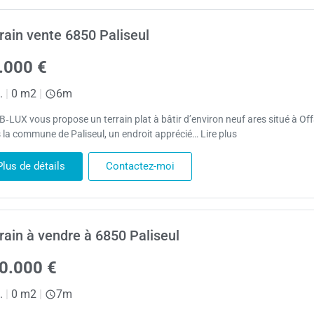
rain vente 6850 Paliseul
.000 €
.
|
0 m2
|
6m
B‑LUX vous propose un terrain plat à bâtir d’environ neuf ares situé à Of
 la commune de Paliseul, un endroit apprécié… Lire plus
Plus de détails
Contactez-moi
rain à vendre à 6850 Paliseul
0.000 €
.
|
0 m2
|
7m