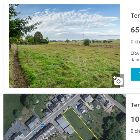
Ter
65
0 ch
ERA 
dans
Ter
10
0 ch