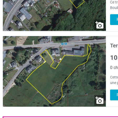
Ce tr
Bouil
Ter
10
0 ch
Cett
une p