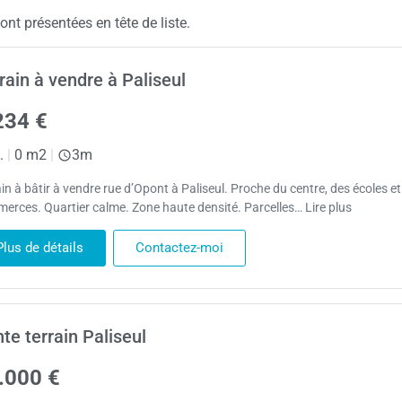
nt présentées en tête de liste.
rain à vendre à Paliseul
234 €
.
|
0 m2
|
3m
in à bâtir à vendre rue d’Opont à Paliseul. Proche du centre, des écoles et
erces. Quartier calme. Zone haute densité. Parcelles… Lire plus
Plus de détails
Contactez-moi
te terrain Paliseul
.000 €