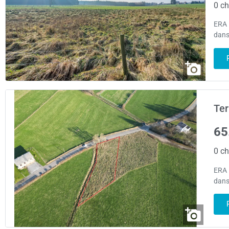
0 ch
ERA 
dans
Ter
65
0 ch
ERA 
dans