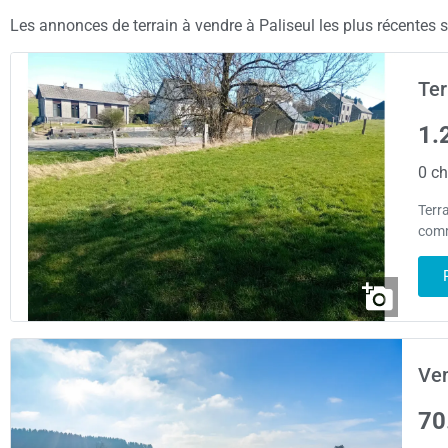
Les annonces de terrain à vendre à Paliseul les plus récentes so
Ter
1.
0 ch
Terra
comm
Ven
70