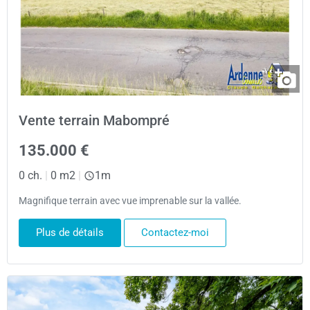
Vente terrain Mabompré
135.000 €
0 ch.
|
0 m2
|
1m
Magnifique terrain avec vue imprenable sur la vallée.
Plus de détails
Contactez-moi