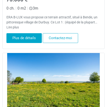
0 ch.
|
0 m2
|
3m
ERA B-LUX vous propose ce terrain attractif, situé à Bende, un
pittoresque village de Durbuy. Ce Lot 1 : (équipé de la plupart…
Lire plus
Plus de détails
Contactez-moi