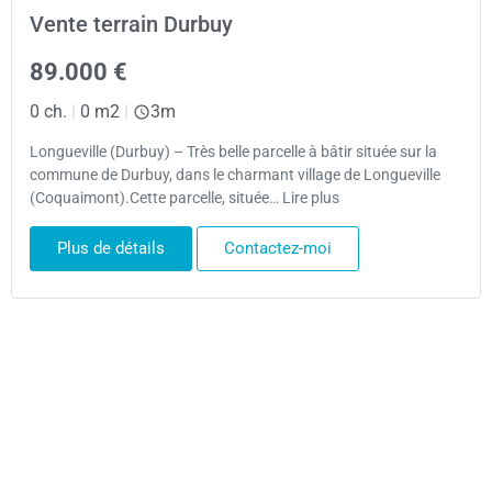
Vente terrain Durbuy
89.000 €
0 ch.
|
0 m2
|
3m
Longueville (Durbuy) – Très belle parcelle à bâtir située sur la
commune de Durbuy, dans le charmant village de Longueville
(Coquaimont).Cette parcelle, située… Lire plus
Plus de détails
Contactez-moi