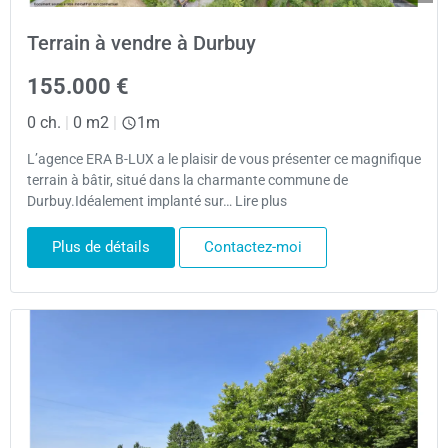
Terrain à vendre à Durbuy
155.000 €
0 ch.
|
0 m2
|
1m
L’agence ERA B-LUX a le plaisir de vous présenter ce magnifique
terrain à bâtir, situé dans la charmante commune de
Durbuy.Idéalement implanté sur… Lire plus
Plus de détails
Contactez-moi