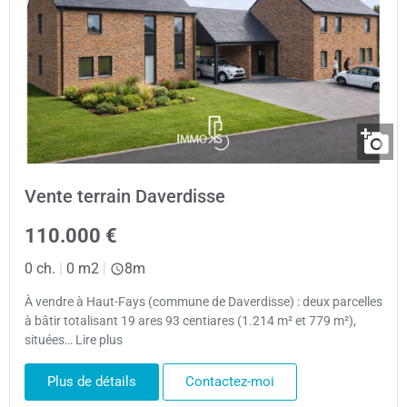
Vente terrain Daverdisse
110.000 €
0 ch.
|
0 m2
|
8m
À vendre à Haut-Fays (commune de Daverdisse) : deux parcelles
à bâtir totalisant 19 ares 93 centiares (1.214 m² et 779 m²),
situées… Lire plus
Plus de détails
Contactez-moi