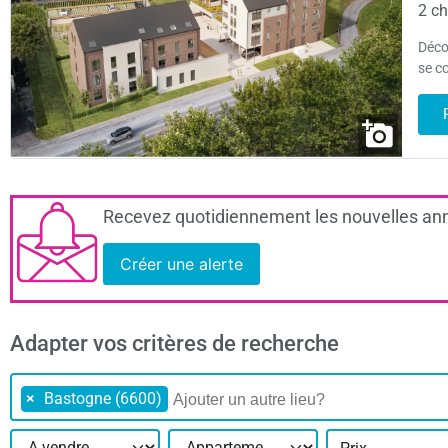
2 ch
Déco
se c
Recevez quotidiennement les nouvelles ann
Créer une alerte
Adapter vos critères de recherche
×
Bastogne (6600)