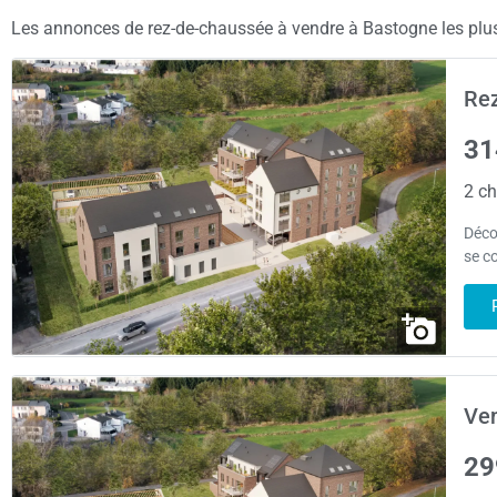
Les annonces de rez-de-chaussée à vendre à Bastogne les plus 
Rez
31
2 ch
Déco
se c
Ven
29