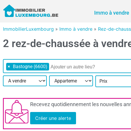
Immo à vendre
ImmobilierLuxembourg
»
Immo à vendre
»
Rez-de-chauss
2 rez-de-chaussée à vendr
×
Bastogne (6600)
Prix
Recevez quotidiennement les nouvelles ann
Créer une alerte