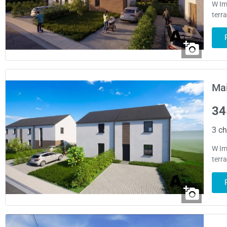
W Im
terr
Mai
34
3 ch
W Im
terr