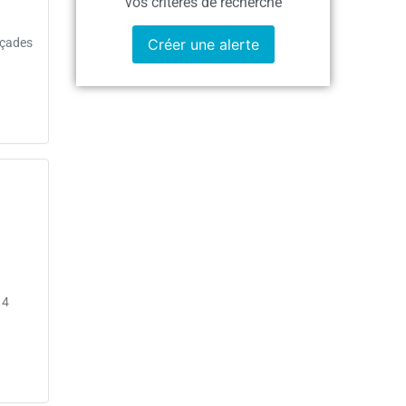
vos critères de recherche
Créer une alerte
açades
 4