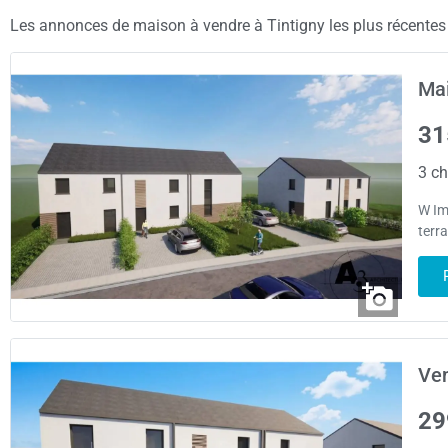
Les annonces de maison à vendre à Tintigny les plus récentes s
Mai
31
3 ch
W Im
terr
Ven
29