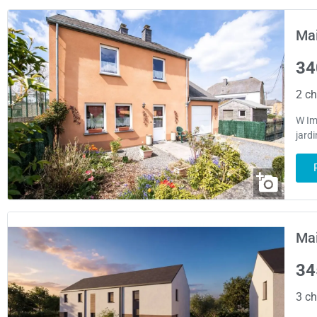
Mai
34
2 ch
W Im
jard
Mai
34
3 ch