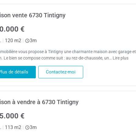
son vente 6730 Tintigny
0.000 €
.
|
120 m2
|
3m
mobilière vous propose à Tintigny une charmante maison avec garage et
in. Le bien se compose comme suit : au rez-de-chaussée, un… Lire plus
Plus de détails
Contactez-moi
son à vendre à 6730 Tintigny
5.000 €
.
|
113 m2
|
3m