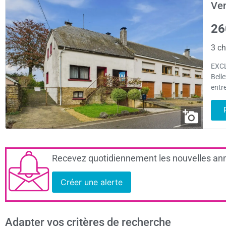
Ven
26
3 ch
EXCL
Belle
entre
Recevez quotidiennement les nouvelles ann
Créer une alerte
Adapter vos critères de recherche