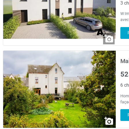
3 ch
W Im
avec 
Mai
52
6 ch
Home
façad