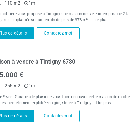
.
|
110 m2
|
1m
mobilière vous propose à Tintigny une maison neuve contemporaine 2 f
jardin, implantée sur un terrain de plus de 373 m²…. Lire plus
Plus de détails
Contactez-moi
son à vendre à Tintigny 6730
5.000 €
.
|
255 m2
|
1m
 Sweet Gaume a le plaisir de vous faire découvrir cette maison de maître
es, actuellement exploitée en gîte, située à Tintigny…. Lire plus
Plus de détails
Contactez-moi