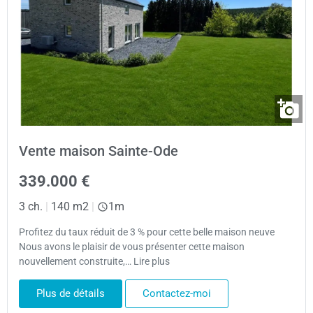
Vente maison Sainte-Ode
339.000 €
3 ch.
|
140 m2
|
1m
Profitez du taux réduit de 3 % pour cette belle maison neuve
Nous avons le plaisir de vous présenter cette maison
nouvellement construite,… Lire plus
Plus de détails
Contactez-moi