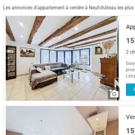
Les annonces d'appartement à vendre à Neufchâteau les plus ré
App
15
2 ch
Easy
proxi
Lire 
Ve
15