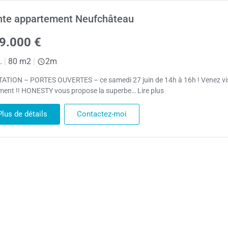
nte appartement Neufchâteau
9.000 €
.
|
80 m2
|
2m
TATION – PORTES OUVERTES – ce samedi 27 juin de 14h à 16h ! Venez vis
ement !! HONESTY vous propose la superbe… Lire plus
Plus de détails
Contactez-moi