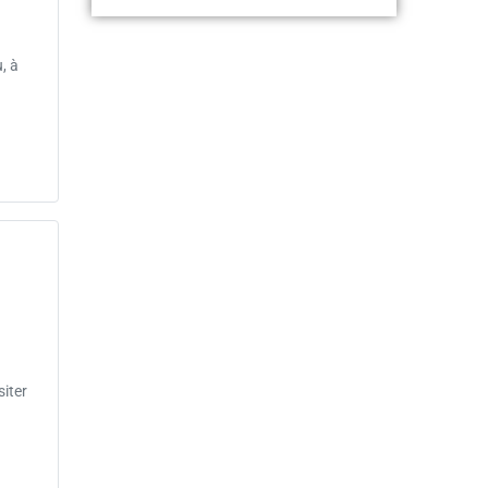
, à
iter