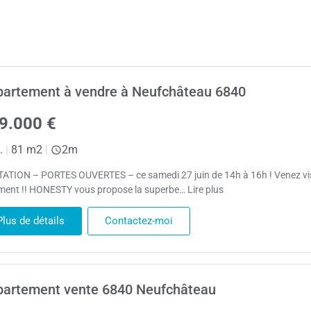
artement à vendre à Neufchâteau 6840
9.000 €
.
|
81 m2
|
2m
TATION – PORTES OUVERTES – ce samedi 27 juin de 14h à 16h ! Venez vis
ement !! HONESTY vous propose la superbe… Lire plus
Plus de détails
Contactez-moi
artement vente 6840 Neufchâteau