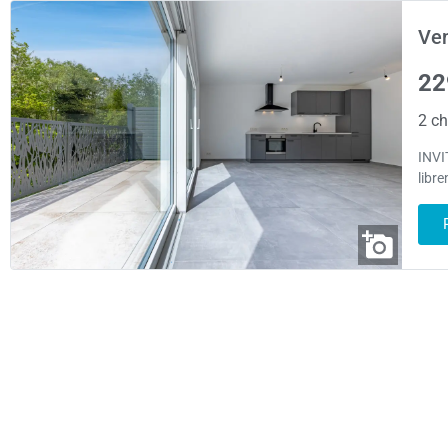
Ve
22
2 ch
INVI
libr