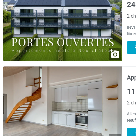
24
2 ch
INVI
libr
App
11
2 ch
Allen
Neuf