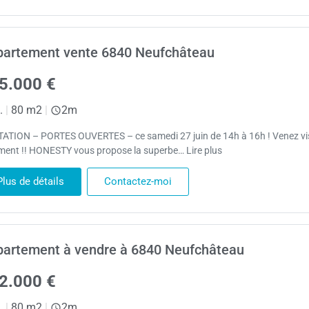
artement vente 6840 Neufchâteau
5.000 €
.
|
80 m2
|
2m
TATION – PORTES OUVERTES – ce samedi 27 juin de 14h à 16h ! Venez vis
ement !! HONESTY vous propose la superbe… Lire plus
Plus de détails
Contactez-moi
artement à vendre à 6840 Neufchâteau
2.000 €
.
|
80 m2
|
2m