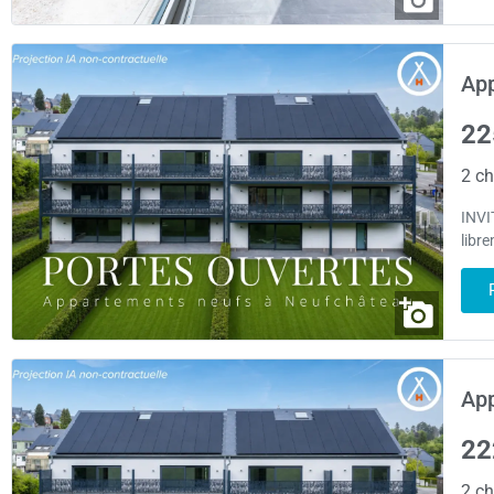
App
22
2 ch
INVI
libr
App
22
2 ch