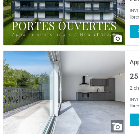
INVI
libr
App
25
2 ch
INVI
libr