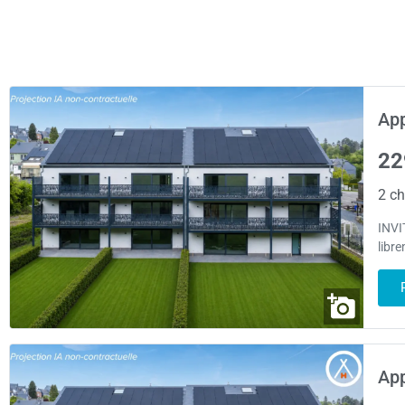
App
22
2 ch
INVI
libr
App