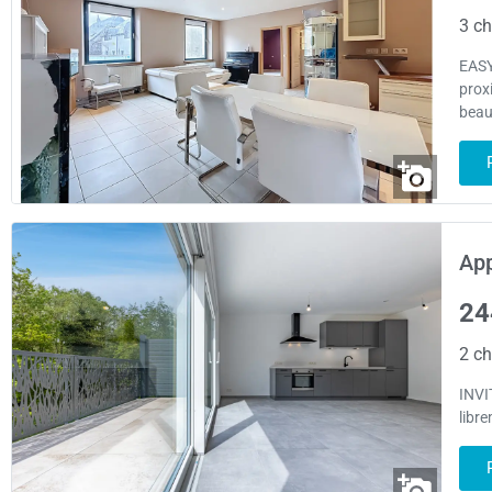
3 ch
EASY
prox
beau
App
24
2 ch
INVI
libr