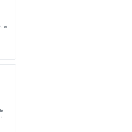
iter
de
s