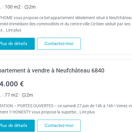
.
|
100 m2
|
2m
HOME vous propose ce bel appartement idéalement situé à Neufchâteau
imité immédiate des commodités et du centre-ville.Ce bien séduit par ses
x… Lire plus
Plus de détails
Contactez-moi
artement à vendre à Neufchâteau 6840
4.000 €
.
|
77 m2
|
2m
TATION – PORTES OUVERTES – ce samedi 27 juin de 14h à 16h ! Venez vis
ement !! HONESTY vous propose la superbe… Lire plus
Plus de détails
Contactez-moi