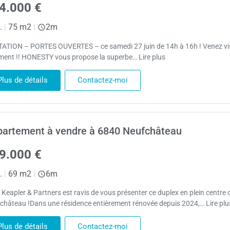
4.000 €
.
|
75 m2
|
2m
TATION – PORTES OUVERTES – ce samedi 27 juin de 14h à 16h ! Venez vis
ement !! HONESTY vous propose la superbe… Lire plus
Plus de détails
Contactez-moi
artement à vendre à 6840 Neufchâteau
9.000 €
.
|
69 m2
|
6m
 Keapler & Partners est ravis de vous présenter ce duplex en plein centre 
château !Dans une résidence entièrement rénovée depuis 2024,… Lire plu
Plus de détails
Contactez-moi