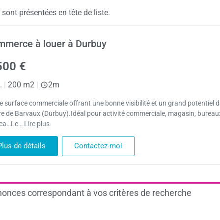
ont présentées en tête de liste.
merce à louer à Durbuy
500 €
.
|
200 m2
|
2m
e surface commerciale offrant une bonne visibilité et un grand potentiel d
re de Barvaux (Durbuy).Idéal pour activité commerciale, magasin, bureau
ca…Le… Lire plus
Plus de détails
Contactez-moi
onces correspondant à vos critères de recherche