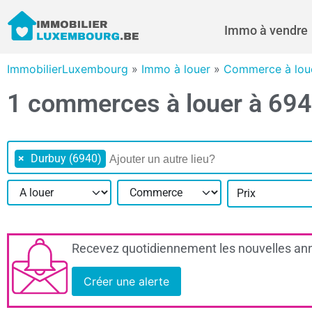
Immo à vendre
ImmobilierLuxembourg
»
Immo à louer
»
Commerce à lou
1 commerces à louer à 69
×
Durbuy (6940)
Prix
Recevez quotidiennement les nouvelles ann
Créer une alerte