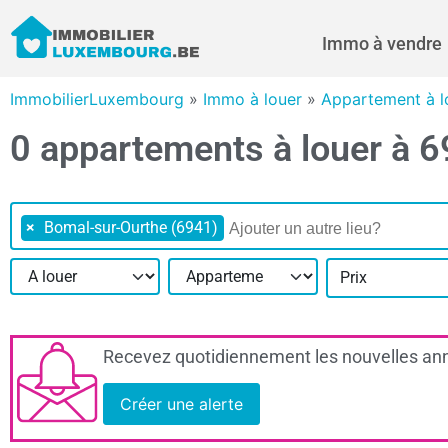
Immo à vendre
ImmobilierLuxembourg
»
Immo à louer
»
Appartement à 
0 appartements à louer à 
×
Bomal-sur-Ourthe (6941)
Prix
Recevez quotidiennement les nouvelles ann
Créer une alerte